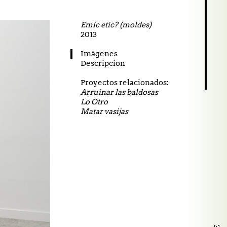
Emic etic? (moldes)
2013
27.02.2026 Did I say
Imágenes
Descripción
Proyectos relacionados:
Arruinar las baldosas
Lo Otro
Matar vasijas