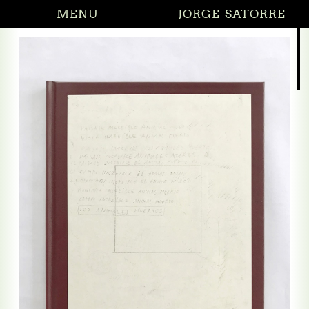
MENU
JORGE SATORRE
27.02.2026 Did I sa
 todo sin decirme nada
todo sin decirme nada (relieves)
 en el cruce de caminos