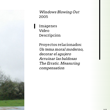
Windows Blowing Out
2005
27.02.2026 Did I say I 
Imágenes
Vídeo
Descripción
Proyectos relacionados:
Un tema moral moderno,
decorar el agujero
Arruinar las baldosas
The Erratic. Measuring
compensation