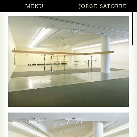
MENU
JORGE SATORRE
27.02.2026 Did I 
 todo sin decirme nada
todo sin decirme nada (relieves)
 en el cruce de caminos