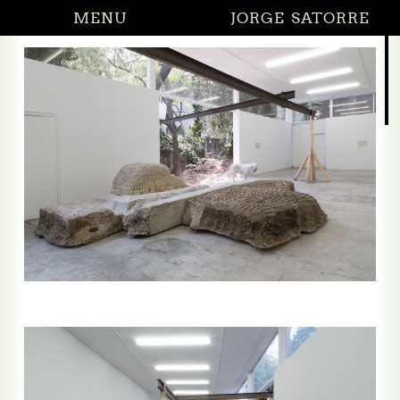
MENU
JORGE SATORRE
27.02.2026 Did I 
 todo sin decirme nada
todo sin decirme nada (relieves)
 en el cruce de caminos